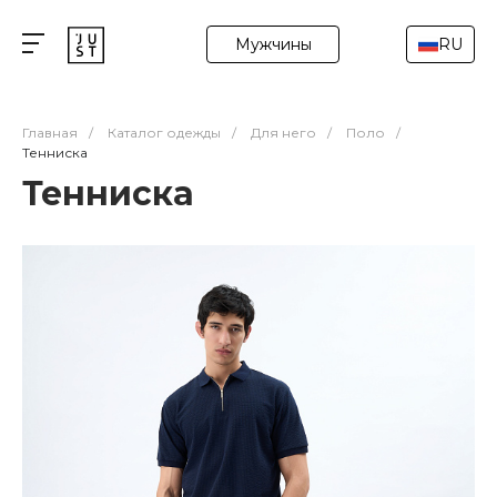
Мужчины
RU
Главная
/
Каталог одежды
/
Для него
/
Поло
/
Тенниска
Тенниска