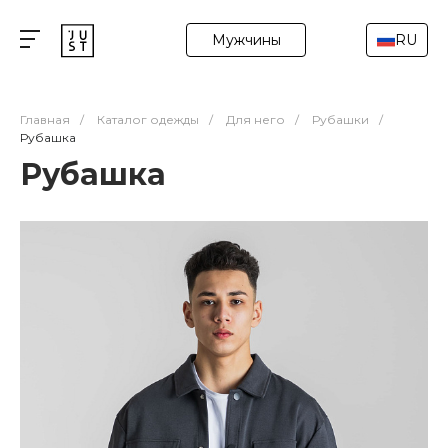
Мужчины
RU
Главная
/
Каталог одежды
/
Для него
/
Рубашки
/
Рубашка
Рубашка