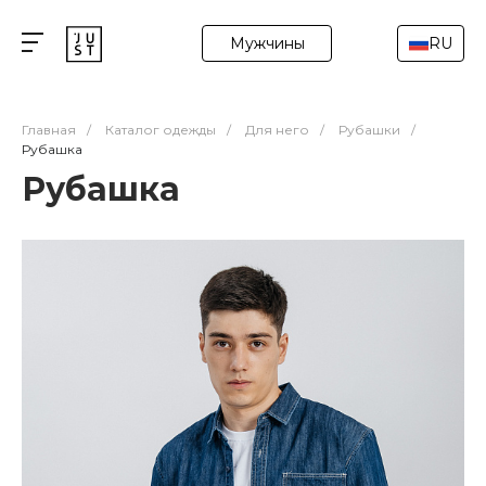
Мужчины
RU
Главная
/
Каталог одежды
/
Для него
/
Рубашки
/
Рубашка
Рубашка