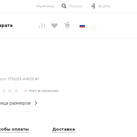
Мужчины
Поиск
Войти
врата
РУССКИЙ
кул:
JT12223-AW23 #1
Нет в наличии
ица размеров
собы оплаты
Доставка