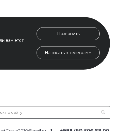
Позвонить
ли вам этот
Написать в телеграмм
+998 (55) 506 88 00
ustGroup2010@mail.ru