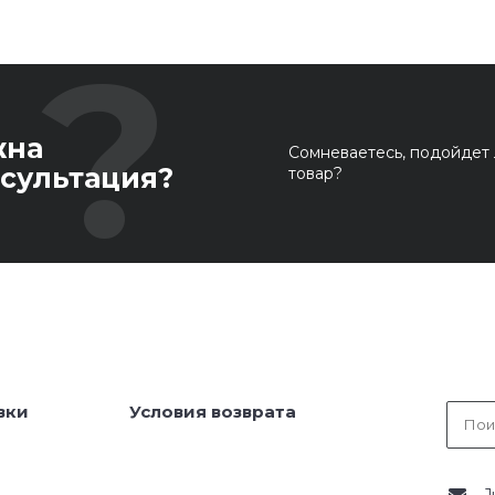
жна
Сомневаетесь, подойдет 
сультация?
товар?
вки
Условия возврата
J