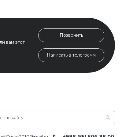
Позвонить
ли вам этот
Написать в телеграмм
+998 (55) 506 88 00
ustGroup2010@mail.ru