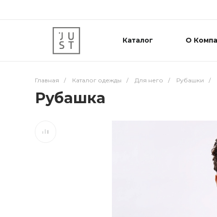
Каталог
О Комп
Главная
/
Каталог одежды
/
Для него
/
Рубашки
/
Рубашка