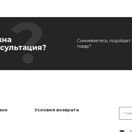
жна
Сомневаетесь, подойдет 
сультация?
товар?
вки
Условия возврата
J