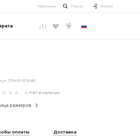
Мужчины
Поиск
Войти
врата
РУССКИЙ
кул:
JT9401-1016 #3
Нет в наличии
ица размеров
собы оплаты
Доставка