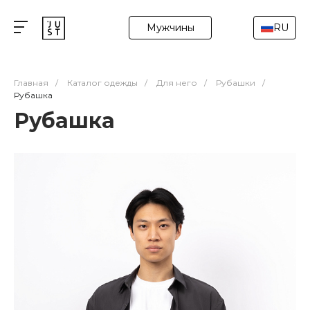
Мужчины
RU
Главная
/
Каталог одежды
/
Для него
/
Рубашки
/
Рубашка
Рубашка