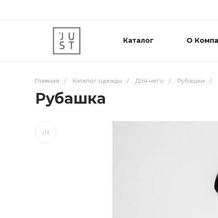
Каталог
О Комп
Главная
/
Каталог одежды
/
Для него
/
Рубашки
/
Рубашка