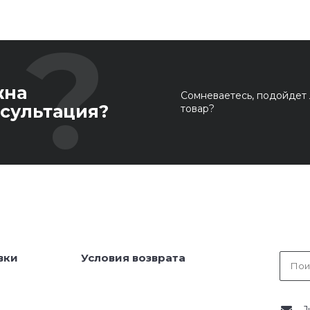
жна
Сомневаетесь, подойдет 
сультация?
товар?
вки
Условия возврата
J