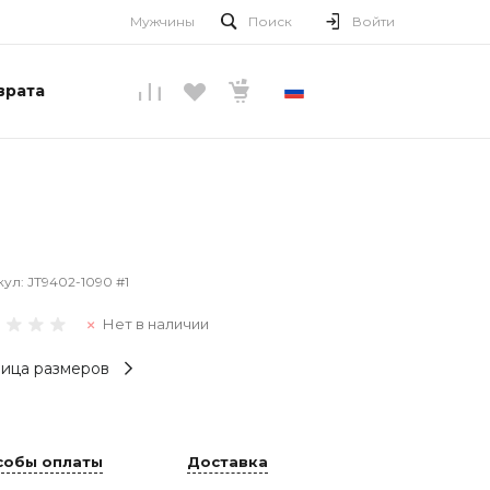
Мужчины
Поиск
Войти
врата
РУССКИЙ
кул:
JT9402-1090 #1
Нет в наличии
ица размеров
собы оплаты
Доставка