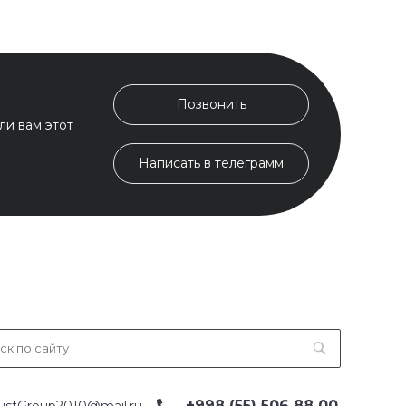
Позвонить
ли вам этот
Написать в телеграмм
+998 (55) 506 88 00
ustGroup2010@mail.ru