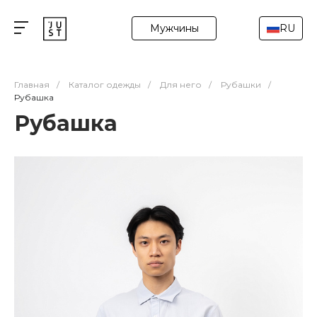
Мужчины
RU
Главная
/
Каталог одежды
/
Для него
/
Рубашки
/
Рубашка
Рубашка