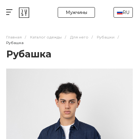
Мужчины
RU
Главная
/
Каталог одежды
/
Для него
/
Рубашки
/
Рубашка
Рубашка