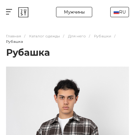
Мужчины
RU
Главная
/
Каталог одежды
/
Для него
/
Рубашки
/
Рубашка
Рубашка