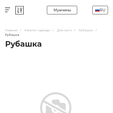
Мужчины
RU
Главная
/
Каталог одежды
/
Для него
/
Рубашки
/
Рубашка
Рубашка