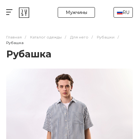
Мужчины
RU
Главная
/
Каталог одежды
/
Для него
/
Рубашки
/
Рубашка
Рубашка