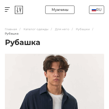
Мужчины
RU
Главная
/
Каталог одежды
/
Для него
/
Рубашки
/
Рубашка
Рубашка