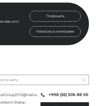
Позвонить
ли вам этот
Написать в телеграмм
+998 (55) 506 88 00
ustGroup2010@mail.ru
oshkent Shahar,