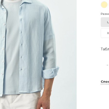
Разм
L
X
Табл
-
Спо