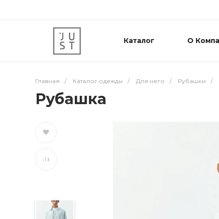
Каталог
О Комп
Главная
/
Каталог одежды
/
Для него
/
Рубашки
/
Рубашка