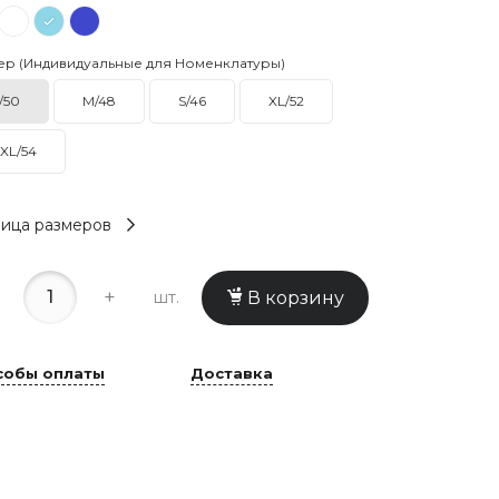
ер (Индивидуальные для Номенклатуры)
/50
M/48
S/46
XL/52
XL/54
ица размеров
+
шт.
В корзину
собы оплаты
Доставка