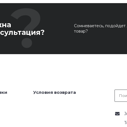
жна
Сомневаетесь, подойдет 
сультация?
товар?
вки
Условия возврата
J
T