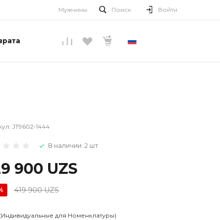
Мужчины
Поиск
Войти
врата
РУССКИЙ
кул:
JT9602-1444
В наличии: 2 шт
29 900 UZS
419 900 UZS
%
 (Индивидуальные для Номенклатуры)