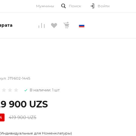
Мужчины
Поиск
Войти
врата
РУССКИЙ
кул:
JT9602-1445
В наличии: 1 шт
29 900 UZS
419 900 UZS
%
 (Индивидуальные для Номенклатуры)