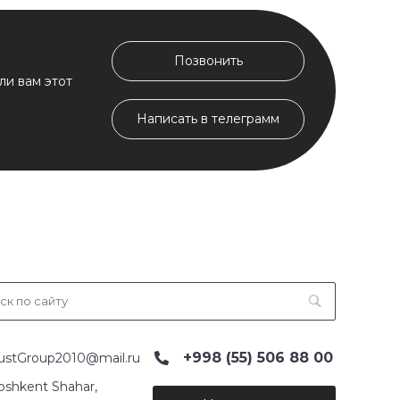
Позвонить
ли вам этот
Написать в телеграмм
+998 (55) 506 88 00
ustGroup2010@mail.ru
oshkent Shahar,