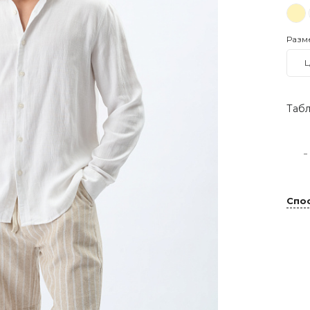
Разм
L
Табл
-
Спо