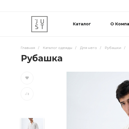
Каталог
О Комп
Главная
/
Каталог одежды
/
Для него
/
Рубашки
/
Рубашка