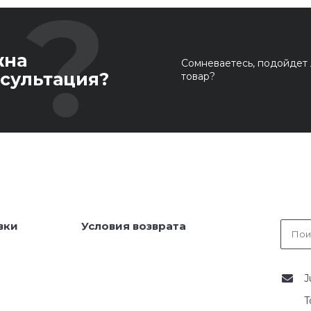
жна
Сомневаетесь, подойдет 
сультация?
товар?
вки
Условия возврата
J
T