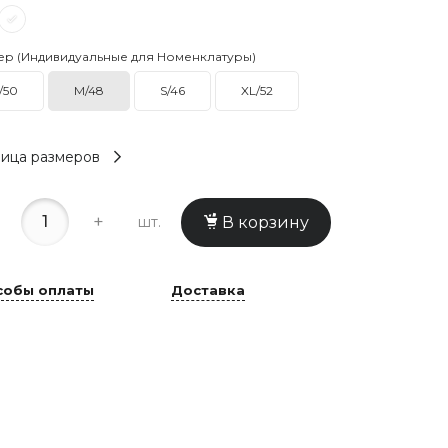
ер (Индивидуальные для Номенклатуры)
/50
M/48
S/46
XL/52
ица размеров
+
шт.
В корзину
собы оплаты
Доставка