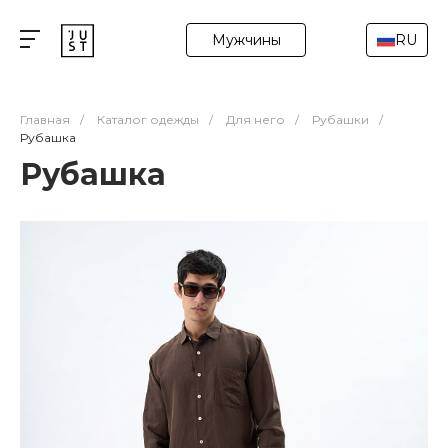
Мужчины
RU
Главная
/
Каталог одежды
/
Для него
/
Рубашки
/
Рубашка
Рубашка