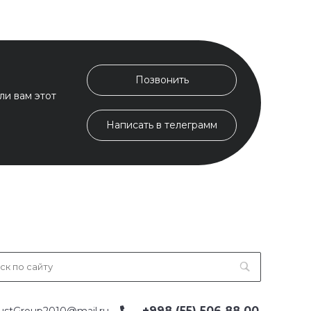
Позвонить
ли вам этот
Написать в телеграмм
+998 (55) 506 88 00
ustGroup2010@mail.ru