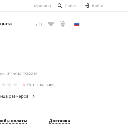
Мужчины
Поиск
Войти
врата
РУССКИЙ
кул:
JT44010-TSS22 #1
Нет в наличии
ица размеров
собы оплаты
Доставка