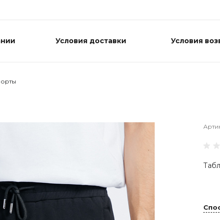
ании
Условия доставки
Условия воз
орты
Арти
Табл
Спо