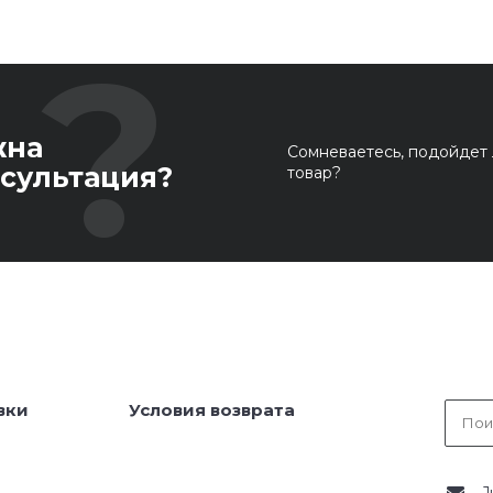
жна
Сомневаетесь, подойдет 
сультация?
товар?
вки
Условия возврата
J