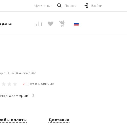
Мужчины
Поиск
Войти
врата
РУССКИЙ
кул:
JT52064-SS23 #2
Нет в наличии
ица размеров
собы оплаты
Доставка