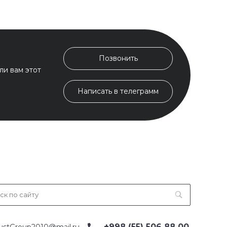
Позвонить
ли вам этот
Написать в телеграмм
+998 (55) 506 88 00
ustGroup2010@mail.ru