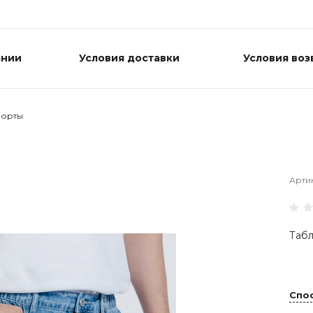
ании
Условия доставки
Условия воз
орты
Арти
Табл
Спо