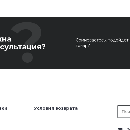
жна
Сомневаетесь, подойдет 
сультация?
товар?
вки
Условия возврата
J