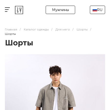
Мужчины
RU
Главная
/
Каталог одежды
/
Для него
/
Шорты
/
Шорты
Шорты