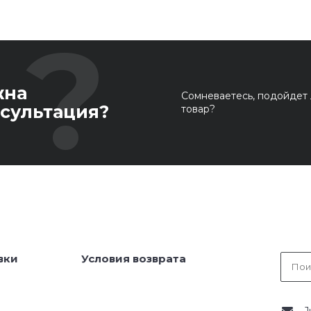
жна
Сомневаетесь, подойдет 
сультация?
товар?
вки
Условия возврата
J