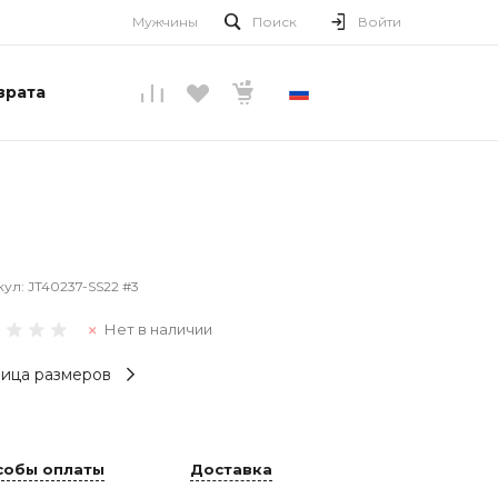
Мужчины
Поиск
Войти
врата
РУССКИЙ
кул:
JT40237-SS22 #3
Нет в наличии
ица размеров
собы оплаты
Доставка