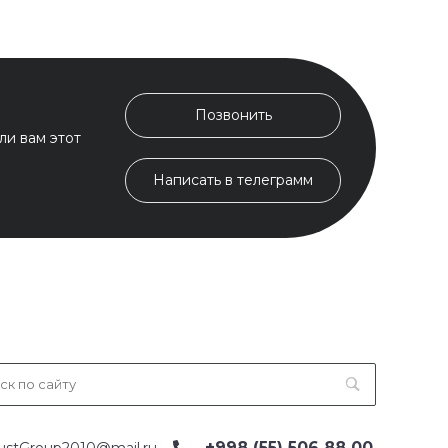
Позвонить
ли вам этот
Написать в телеграмм
+998 (55) 506 88 00
ustGroup2010@mail.ru