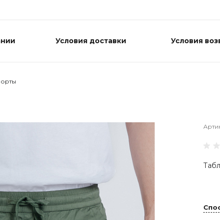
ании
Условия доставки
Условия воз
орты
Арти
Табл
Спо