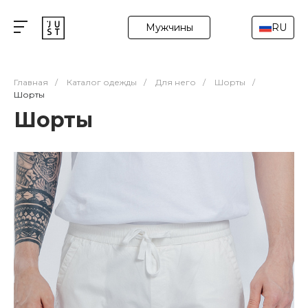
Мужчины
RU
Главная
/
Каталог одежды
/
Для него
/
Шорты
/
Шорты
Шорты