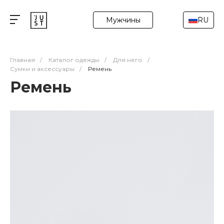
Мужчины
RU
Главная
/
Каталог одежды
/
Для него
/
Сумки и аксессуары
/
Ремень
Ремень