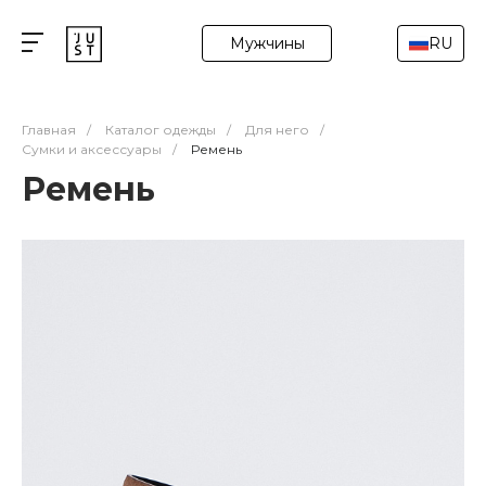
Мужчины
RU
Главная
/
Каталог одежды
/
Для него
/
Сумки и аксессуары
/
Ремень
Ремень