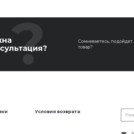
жна
Сомневаетесь, подойдет 
сультация?
товар?
вки
Условия возврата
J