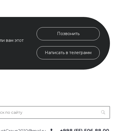
Позвонить
ли вам этот
Написать в телеграмм
+998 (55) 506 88 00
ustGroup2010@mail.ru