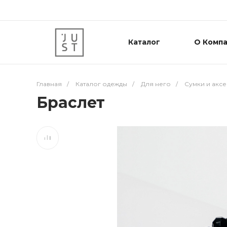
Каталог
О Комп
Главная
/
Каталог одежды
/
Для него
/
Сумки и акс
Браслет