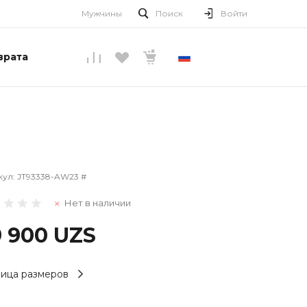
Мужчины
Поиск
Войти
врата
РУССКИЙ
кул:
JT93338-AW23 #
Нет в наличии
9 900 UZS
ица размеров