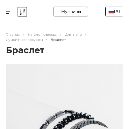
Мужчины
RU
Главная
/
Каталог одежды
/
Для него
/
Сумки и аксессуары
/
Браслет
Браслет