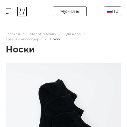
Мужчины
RU
Главная
/
Каталог одежды
/
Для него
/
Сумки и аксессуары
/
Носки
Носки