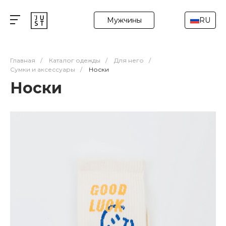
Мужчины
RU
Главная
/
Каталог одежды
/
Для него
/
Сумки и аксессуары
/
Носки
Носки