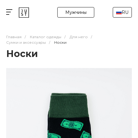
Мужчины
RU
Главная
/
Каталог одежды
/
Для него
/
Сумки и аксессуары
/
Носки
Носки