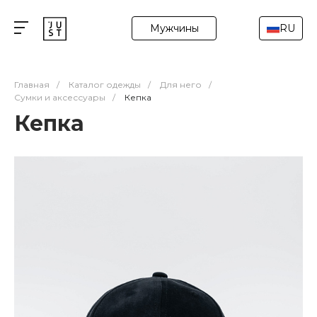
Мужчины
RU
Главная
/
Каталог одежды
/
Для него
/
Сумки и аксессуары
/
Кепка
Кепка