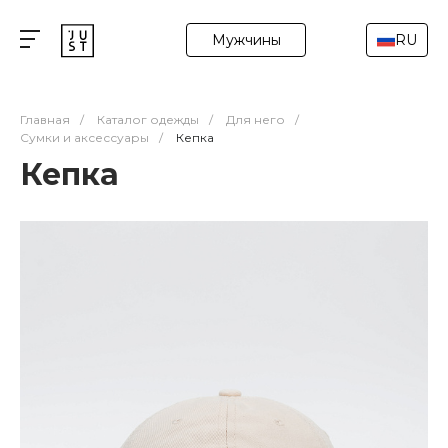
Мужчины
RU
Главная
/
Каталог одежды
/
Для него
/
Сумки и аксессуары
/
Кепка
Кепка