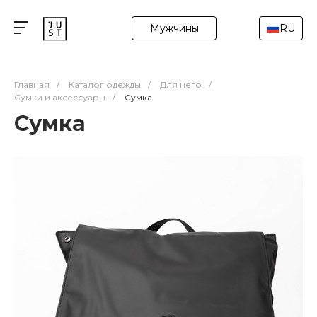
Мужчины
RU
Главная
/
Каталог одежды
/
Для него
/
Сумки и аксессуары
/
Сумка
Сумка