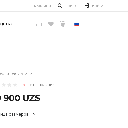
Мужчины
Поиск
Войти
врата
РУССКИЙ
кул:
JT9402-9113 #3
Нет в наличии
9 900 UZS
ица размеров