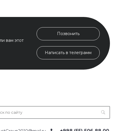
Позвонить
ли вам этот
Написать в телеграмм
+998 (55) 506 88 00
ustGroup2010@mail.ru