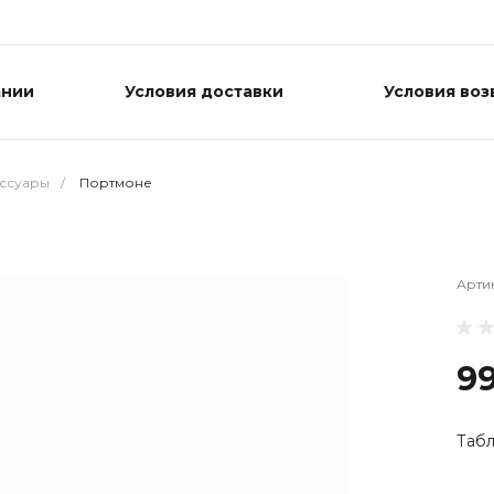
ании
Условия доставки
Условия воз
ессуары
/
Портмоне
Арти
9
Табл