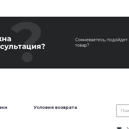
жна
Сомневаетесь, подойдет 
сультация?
товар?
вки
Условия возврата
J