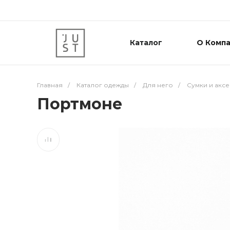
Каталог
О Комп
Главная
/
Каталог одежды
/
Для него
/
Сумки и акс
Портмоне