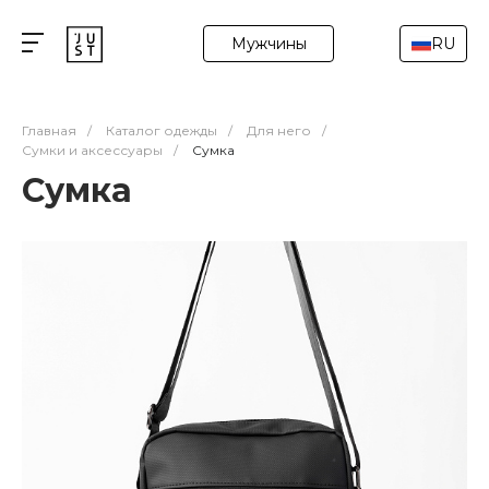
Мужчины
RU
Главная
/
Каталог одежды
/
Для него
/
Сумки и аксессуары
/
Сумка
Сумка