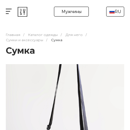
Мужчины
RU
Главная
/
Каталог одежды
/
Для него
/
Сумки и аксессуары
/
Cумка
Cумка