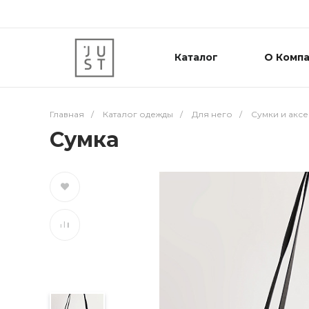
Каталог
О Комп
Главная
/
Каталог одежды
/
Для него
/
Сумки и акс
Cумка