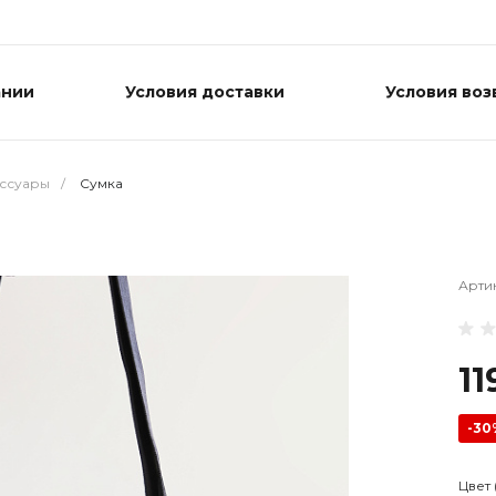
ании
Условия доставки
Условия воз
ессуары
/
Cумка
Арти
11
-30
Цвет