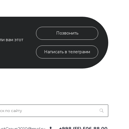
Позвонить
ли вам этот
Написать в телеграмм
+998 (55) 506 88 00
ustGroup2010@mail.ru