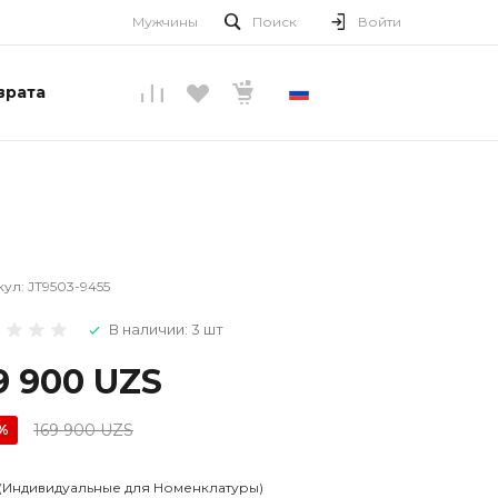
Мужчины
Поиск
Войти
врата
РУССКИЙ
кул:
JT9503-9455
В наличии: 3 шт
9 900 UZS
169 900 UZS
%
 (Индивидуальные для Номенклатуры)