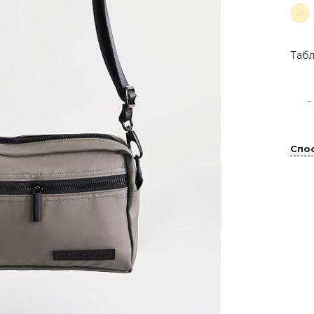
Табл
-
Спо