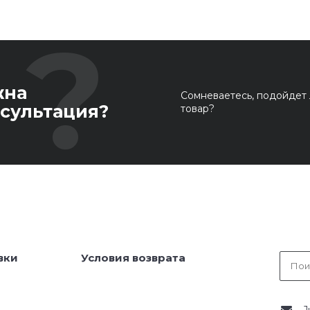
жна
Сомневаетесь, подойдет 
сультация?
товар?
вки
Условия возврата
J