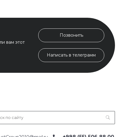
Позвонить
ли вам этот
Написать в телеграмм
+998 (55) 506 88 00
ustGroup2010@mail.ru