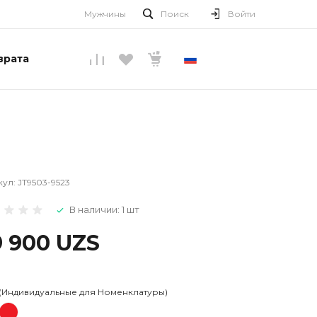
Мужчины
Поиск
Войти
врата
РУССКИЙ
кул:
JT9503-9523
В наличии: 1 шт
9 900 UZS
 (Индивидуальные для Номенклатуры)