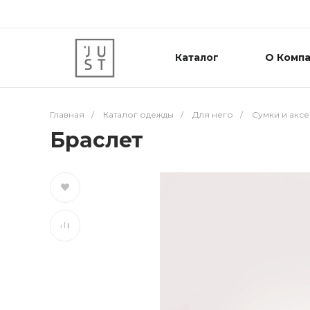
Каталог
О Комп
Главная
/
Каталог одежды
/
Для него
/
Сумки и акс
Браслет