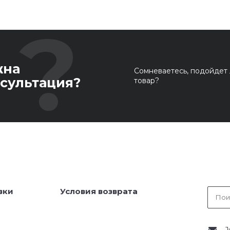
жна
Сомневаетесь, подойдет 
сультация?
товар?
вки
Условия возврата
J