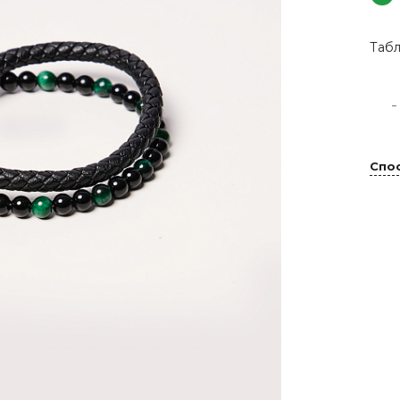
Табл
-
Спо