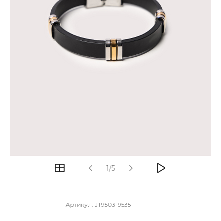
1/5
Артикул:
JT9503-9535