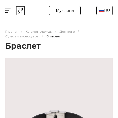
Мужчины
RU
Главная
/
Каталог одежды
/
Для него
/
Сумки и аксессуары
/
Браслет
Браслет