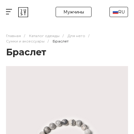
Мужчины
RU
Главная
/
Каталог одежды
/
Для него
/
Сумки и аксессуары
/
Браслет
Браслет