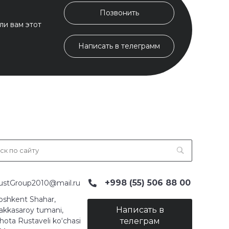
Позвонить
ли вам этот
Написать в телеграмм
+998 (55) 506 88 00
ustGroup2010@mail.ru
oshkent Shahar,
Написать в
akkasaroy tumani,
hota Rustaveli ko‘chasi
телеграм