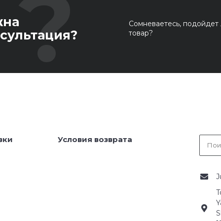
жна
Сомневаетесь, подойдет 
сультация?
товар?
вки
Условия возврата
J
T
Y
S