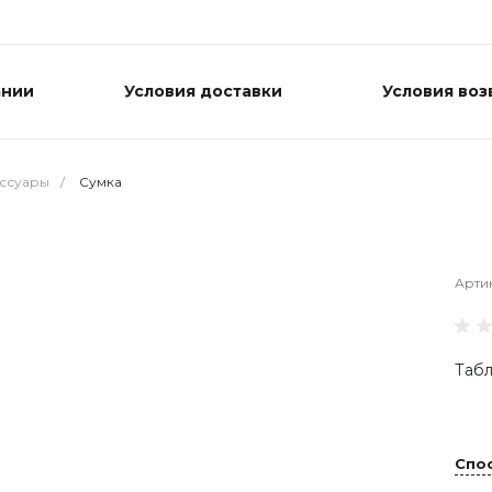
ании
Условия доставки
Условия воз
ессуары
/
Сумка
Арти
Табл
Спо