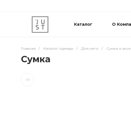
Каталог
О Комп
Главная
/
Каталог одежды
/
Для него
/
Сумки и акс
Сумка