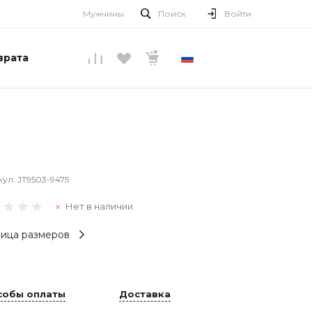
Мужчины
Поиск
Войти
врата
РУССКИЙ
кул:
JT9503-9475
Нет в наличии
ица размеров
собы оплаты
Доставка