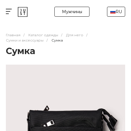
Мужчины
RU
Главная
/
Каталог одежды
/
Для него
/
Сумки и аксессуары
/
Сумка
Сумка