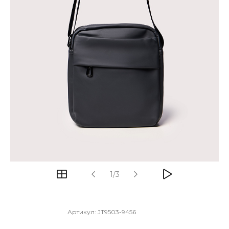
1/3
Артикул:
JT9503-9456