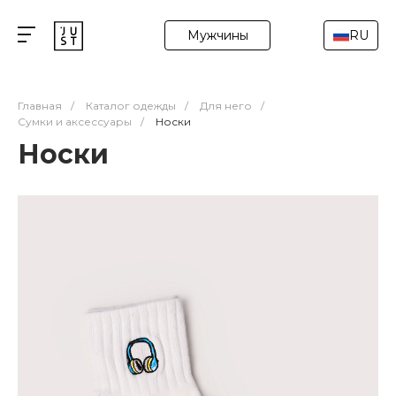
Мужчины
RU
Главная
/
Каталог одежды
/
Для него
/
Сумки и аксессуары
/
Носки
Носки