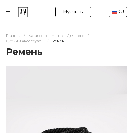
Мужчины
RU
Главная
/
Каталог одежды
/
Для него
/
Сумки и аксессуары
/
Ремень
Ремень