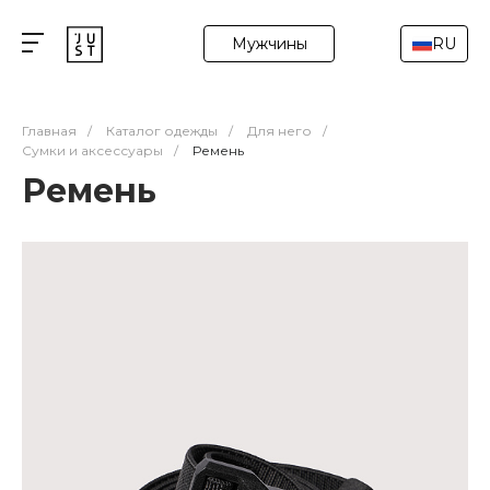
Мужчины
RU
Главная
/
Каталог одежды
/
Для него
/
Сумки и аксессуары
/
Ремень
Ремень