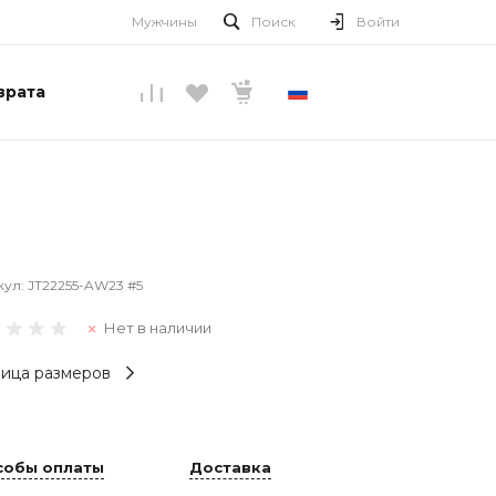
Мужчины
Поиск
Войти
врата
РУССКИЙ
кул:
JT22255-AW23 #5
Нет в наличии
ица размеров
собы оплаты
Доставка