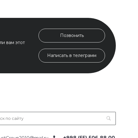
Позвонить
ли вам этот
Написать в телеграмм
+998 (55) 506 88 00
ustGroup2010@mail.ru