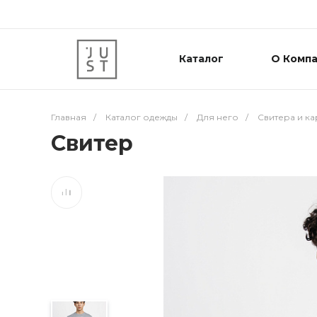
Каталог
О Комп
Главная
/
Каталог одежды
/
Для него
/
Свитера и к
Свитер