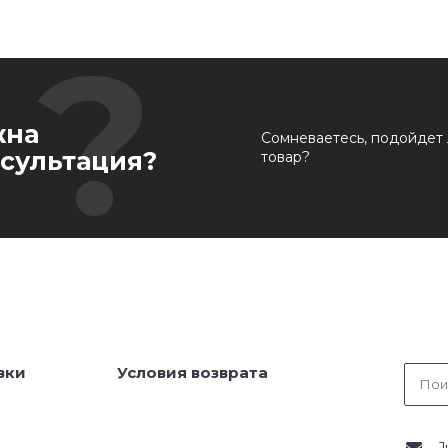
жна
Сомневаетесь, подойдет 
сультация?
товар?
вки
Условия возврата
J