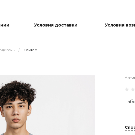
ании
Условия доставки
Условия воз
ардиганы
/
Свитер
Арти
Табл
Спо