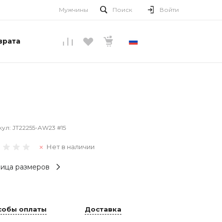
Мужчины
Поиск
Войти
врата
РУССКИЙ
кул:
JT22255-AW23 #15
Нет в наличии
ица размеров
собы оплаты
Доставка