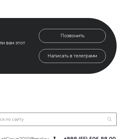
Позвонить
ли вам этот
Написать в телеграмм
+998 (55) 506 88 00
ustGroup2010@mail.ru