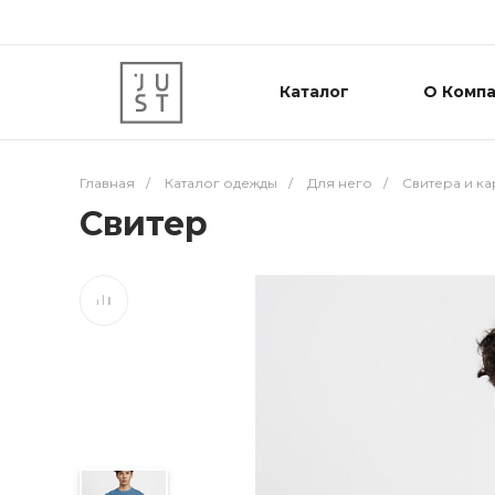
Каталог
О Комп
Главная
/
Каталог одежды
/
Для него
/
Свитера и к
Свитер