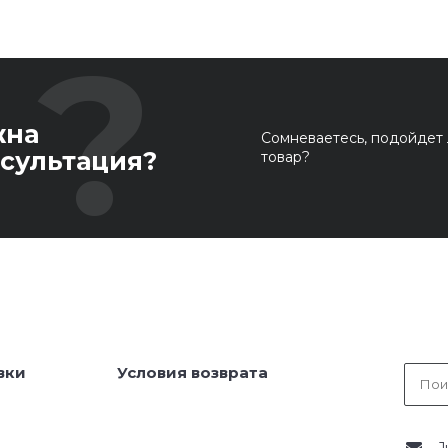
жна
Сомневаетесь, подойдет 
сультация?
товар?
вки
Условия возврата
J