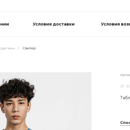
ании
Условия доставки
Условия воз
ардиганы
/
Свитер
Арти
Табл
Спо