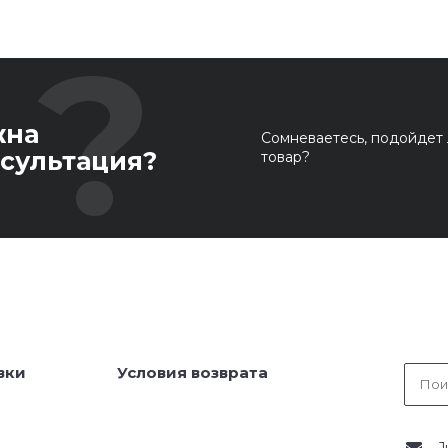
жна
Сомневаетесь, подойдет 
сультация?
товар?
вки
Условия возврата
J