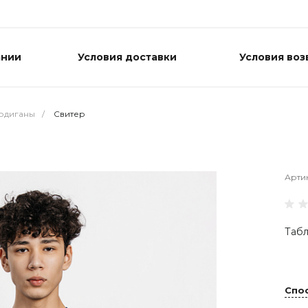
ании
Условия доставки
Условия воз
ардиганы
/
Свитер
Арти
Табл
Спо