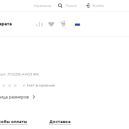
Мужчины
Поиск
Войти
врата
РУССКИЙ
кул:
JT22255-AW23 #16
Нет в наличии
ица размеров
собы оплаты
Доставка