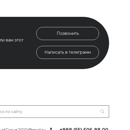
Позвонить
ли вам этот
Написать в телеграмм
+998 (55) 506 88 00
ustGroup2010@mail.ru