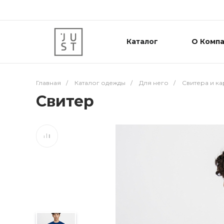
Каталог
О Комп
Главная
/
Каталог одежды
/
Для него
/
Свитера и к
Свитер