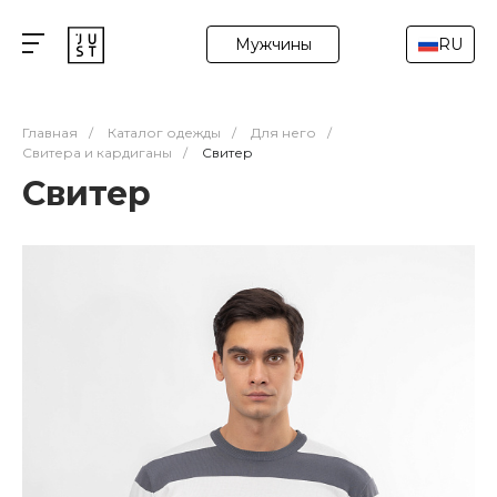
Мужчины
RU
Главная
/
Каталог одежды
/
Для него
/
Свитера и кардиганы
/
Свитер
Свитер