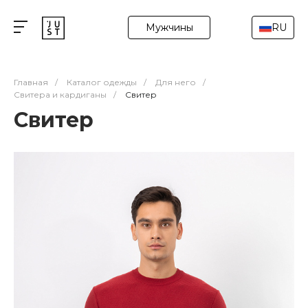
Мужчины
RU
Главная
/
Каталог одежды
/
Для него
/
Свитера и кардиганы
/
Свитер
Свитер