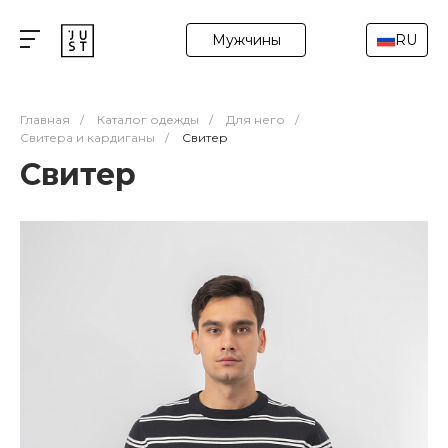
Мужчины
RU
Главная
/
Каталог одежды
/
Для него
/
Свитера и кардиганы
/
Свитер
Свитер